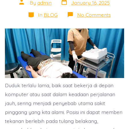
Post
Post
By
admin
January 16, 2025
date
author
Categories
on
In
BLOG
No Comments
Tips
Mengat
Sakit
Pingga
Akibat
Terlalu
Lama
Duduk
Duduk terlalu lama, baik saat bekerja di depan
komputer atau saat dalam keadaan perjalanan
jauh, sering menjadi penyebab utama sakit
pinggang yang kita alami. Posisi ini dapat memberi
tekanan berlebih pada tulang belakang,