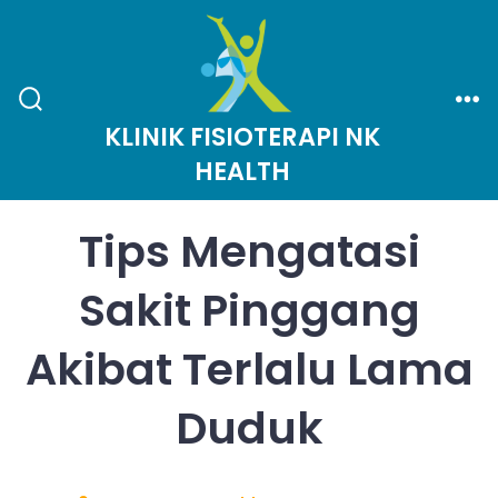
Skip
to
content
Search
Me
KLINIK FISIOTERAPI NK
Toggle
HEALTH
Tips Mengatasi
Sakit Pinggang
Akibat Terlalu Lama
Duduk