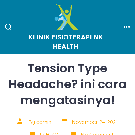
Skip
to
content
Search
Me
KLINIK FISIOTERAPI NK
Toggle
HEALTH
Tension Type
Headache? ini cara
mengatasinya!
Post
Post
By
admin
November 24, 2021
date
author
Categories
on
In
BLOG
No Comments