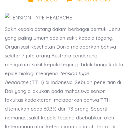
Tension
Type
Headac
ini
cara
mengata
Sakit kepala datang dalam berbagai bentuk. Jenis
yang paling umum adalah sakit kepala tegang.
Organisasi Kesehatan Dunia melaporkan bahwa
sekitar 7 juta orang Australia cenderung
mengalami sakit kepala tegang. Tidak banyak data
epidemiologi mengenai
tension type
headache
(TTH) di Indonesia. Sebuah penelitian di
Bali yang dilakukan pada mahasiswa senior
fakultas kedokteran, melaporkan bahwa TTH
ditemukan pada 60,3% dari 73 orang. Seperti
namanya, sakit kepala tegang disebabkan oleh
ketegangan atau ketegangan pada otot-otot di