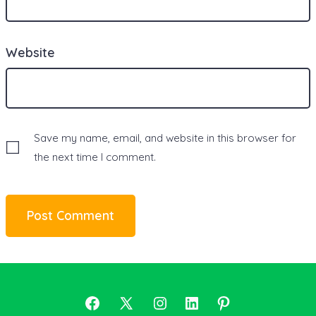
Website
Save my name, email, and website in this browser for
the next time I comment.
Open
Open
Open
Open
Open