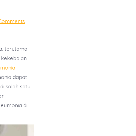
on
Comments
Rekomendasi
Vaksin
Pneumonia
di
Bekasi
a, terutama
m kekebalan
umonia
monia dapat
di salah satu
an
neumonia di