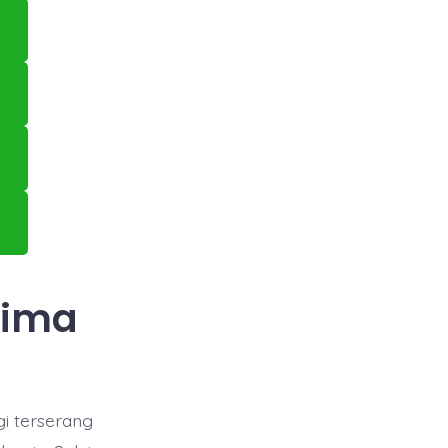
rima
gi terserang