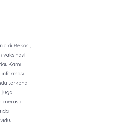
a di Bekasi,
 vaksinasi
ai. Kami
informasi
nda terkena
 juga
n merasa
Anda
vidu.