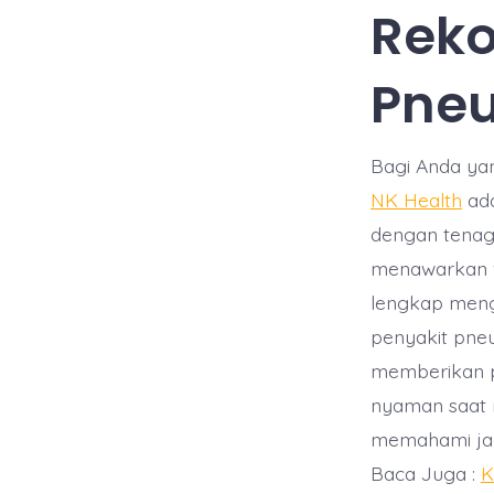
Reko
Pneu
Bagi Anda ya
NK Health
ada
dengan tenag
menawarkan v
lengkap meng
penyakit pne
memberikan p
nyaman saat 
memahami jadw
Baca Juga :
K