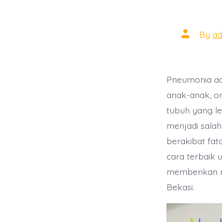
Post
By
a
author
Pneumonia ada
anak-anak, o
tubuh yang lem
menjadi sala
berakibat fata
cara terbaik u
memberikan r
Bekasi.