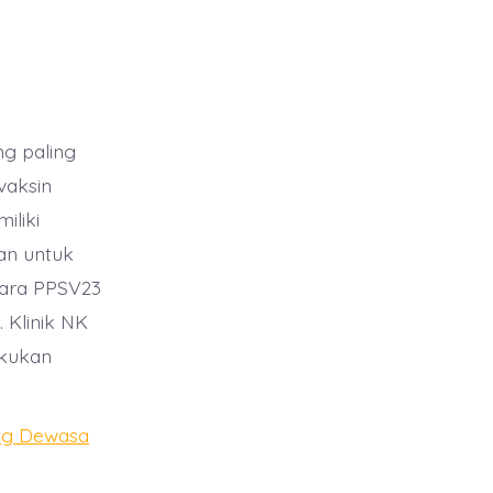
ng paling
vaksin
iliki
an untuk
tara PPSV23
 Klinik NK
akukan
ng Dewasa