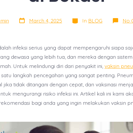
Post
Categories
dmin
March 4, 2025
In
BLOG
No 
date
lah infeksi serius yang dapat mempengaruhi siapa saj
rang dewasa yang lebih tua, dan mereka dengan siste
ah. Untuk melindungi diri dari penyakit ini,
vaksin pne
h satu langkah pencegahan yang sangat penting. Pneu
l jika tidak ditangani dengan cepat, dan vaksinasi menja
ntuk mengurangi risiko infeksi ini. Artikel kali ini kami ak
ekomendasi bagi anda yang ingin melakukan vaksin p