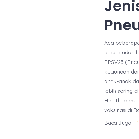
Jeni
Pne
Ada beberapa 
umum adalah 
PPSV23 (Pneu
kegunaan dan
anak-anak da
lebih sering 
Health menye
vaksinasi di B
Baca Juga :
P