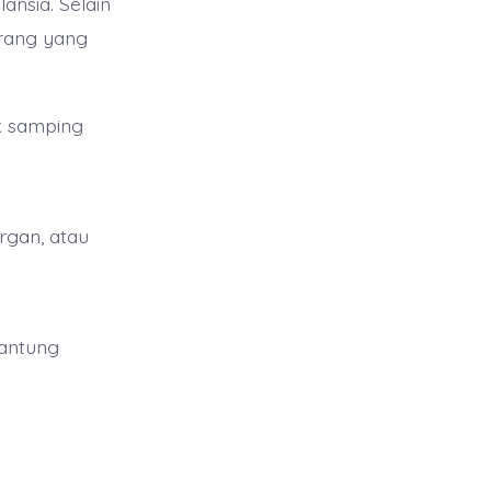
ansia. Selain
orang yang
k samping
organ, atau
jantung