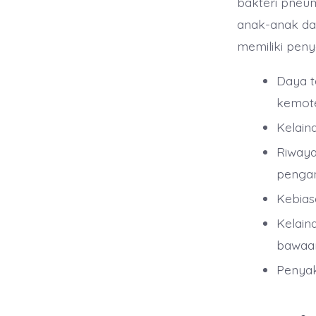
bakteri pneum
anak-anak dan
memiliki penya
Daya t
kemot
Kelain
Riwaya
pengan
Kebia
Kelain
bawaa
Penyaki