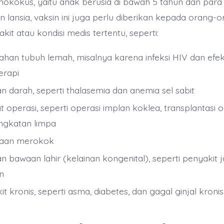
okokus, yaitu anak berusia di bawah 5 tahun dan para l
 lansia, vaksin ini juga perlu diberikan kepada orang-
kit atau kondisi medis tertentu, seperti:
ahan tubuh lemah, misalnya karena infeksi HIV dan efe
erapi
an darah, seperti thalasemia dan anemia sel sabit
t operasi, seperti operasi implan koklea, transplantasi 
gkatan limpa
saan merokok
an bawaan lahir (kelainan kongenital), seperti penyakit 
n
t kronis, seperti asma, diabetes, dan gagal ginjal kronis