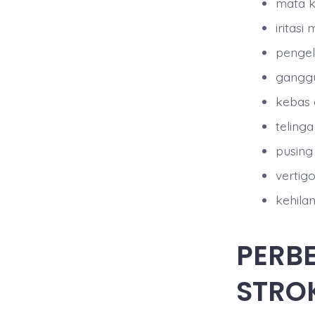
mata k
iritasi
pengel
ganggu
kebas 
teling
pusing
vertig
kehila
PERBE
STROK