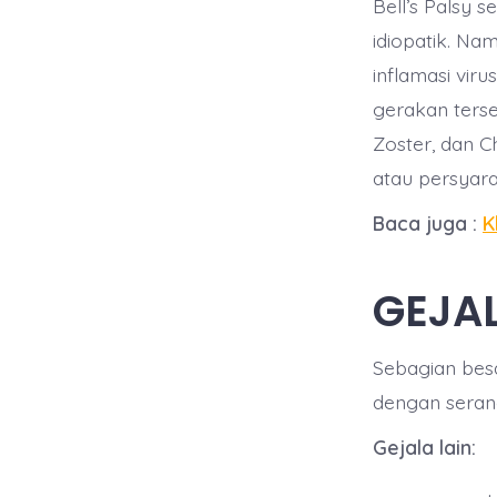
Bell’s Palsy 
idiopatik. Na
inflamasi vir
gerakan terse
Zoster, dan C
atau persyara
Baca juga :
K
GEJA
Sebagian besa
dengan seran
Gejala lain: