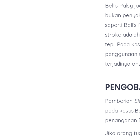
Bell’s Palsy j
bukan penyaki
seperti Bell’
stroke adalah
tepi. Pada ka
penggunaan st
terjadinya on
PENGOBA
Pemberian
El
pada kasus.Bel
penanganan Be
Jika orang tu