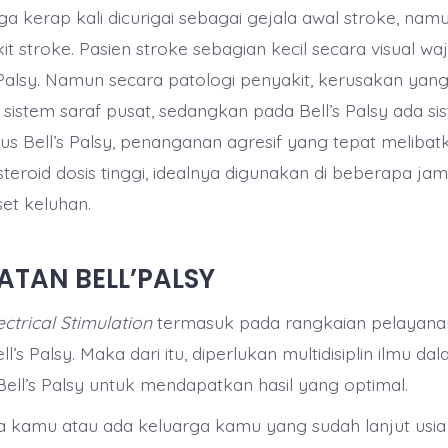
uga kerap kali dicurigai sebagai gejala awal stroke, namu
t stroke. Pasien stroke sebagian kecil secara visual w
s Palsy. Namun secara patologi penyakit, kerusakan yang
 sistem saraf pusat, sedangkan pada Bell’s Palsy ada si
sus Bell’s Palsy, penanganan agresif yang tepat melibat
eroid dosis tinggi, idealnya digunakan di beberapa ja
set keluhan.
TAN BELL’PALSY
ectrical Stimulation
termasuk pada rangkaian pelayanan 
l’s Palsy. Maka dari itu, diperlukan multidisiplin ilmu da
ll’s Palsy untuk mendapatkan hasil yang optimal.
a kamu atau ada keluarga kamu yang sudah lanjut usia