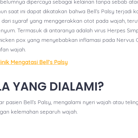
sebelumnya dipercaya sebagai kelainan tanpa sebab atau
mun saat ini dapat dikatakan bahwa Bell’s Palsy terjadi
us dari syaraf yang menggerakkan otot pada wajah, ter
nyum. Termasuk di antaranya adalah virus Herpes Simp
hicken pox yang menyebabkan inflamasi pada Nervus Cr
fan wajah.
linik Mengatasi Bell’s Palsy
LA YANG DIALAMI?
r pasien Bell’s Palsy, mengalami nyeri wajah atau teling
gan kelemahan separuh wajah.