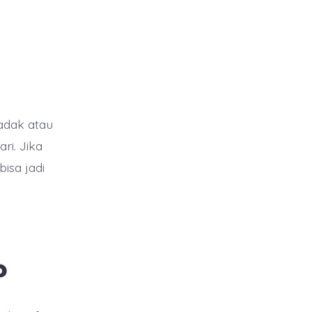
adak atau
ri. Jika
isa jadi
?