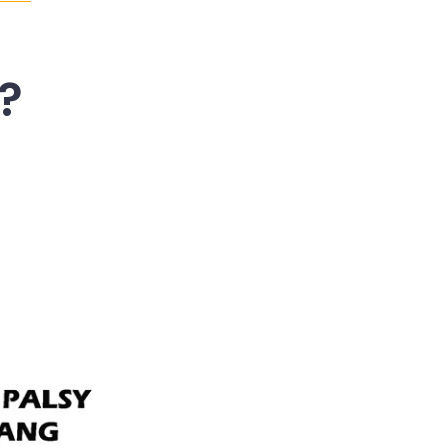
BELL’S
PALSY
?