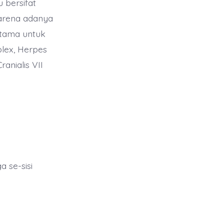
 bersifat
 karena adanya
utama untuk
lex, Herpes
anialis VII
a se-sisi