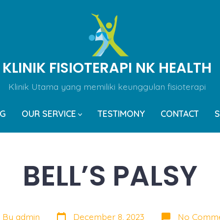
KLINIK FISIOTERAPI NK HEALTH
Klinik Utama yang memiliki keunggulan fisioterapi
OG
OUR SERVICE
TESTIMONY
CONTACT
S
BELL’S PALSY
Post
t
By
admin
December 8, 2023
No Comme