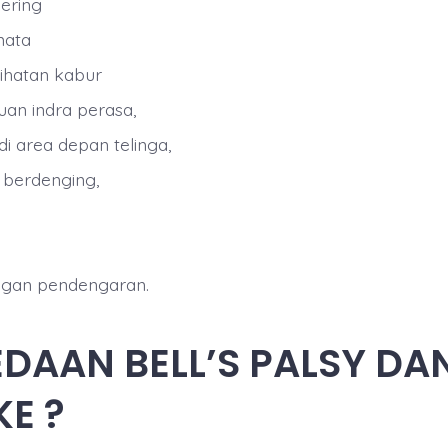
ering
 mata
ihatan kabur
an indra perasa,
di area depan telinga,
a berdenging,
o
ngan pendengaran.
DAAN BELL’S PALSY DA
E ?