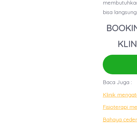
membutuhkan 
bisa langsun
BOOKIN
KLIN
Baca Juga :
Kl
inik mengat
Fisioterapi m
Bahaya ceder