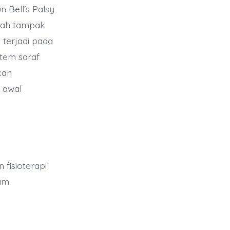
n Bell’s Palsy
ajah tampak
 terjadi pada
stem saraf
kan
m awal
fisioterapi
lam