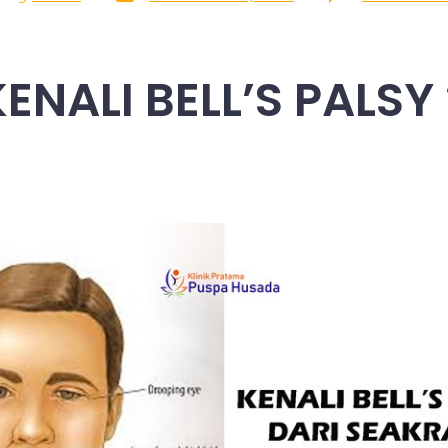
date
hor
KENALI BELL’S PALSY