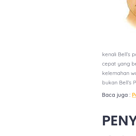
kenali Bell’
cepat yang b
kelemahan waja
bukan Bell’s 
Baca juga :
P
PENY