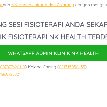
si
dan
NK Health Jakarta dan Cikarang
dengan menghub
G SESI FISIOTERAPI ANDA SEKA
IK FISIOTERAPI NK HEALTH TER
WHATSAPP ADMIN KLINIK NK HEALTH
(
087877620119
) Kelapa Gading (
081315030453
)
186872882
)