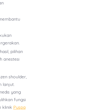
an
t membantu
akukan
ergerakan.
sil, pilihan
h anestesi
zen shoulder,
lanjut.
medis yang
lihkan fungsi
 klinik
Puspa