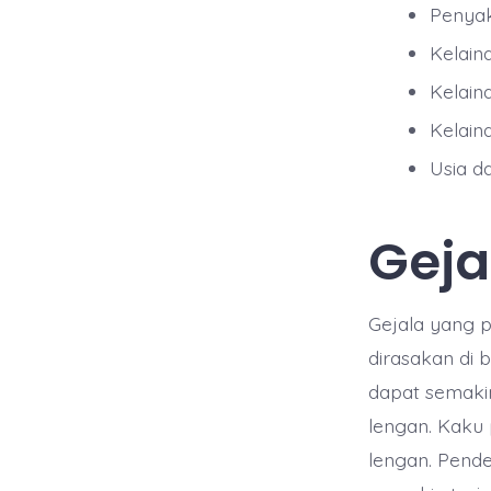
Penyaki
Kelaina
Kelain
Kelain
Usia d
Geja
Gejala yang p
dirasakan di 
dapat semaki
lengan. Kaku
lengan. Pende