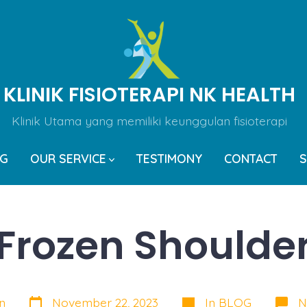
KLINIK FISIOTERAPI NK HEALTH
Klinik Utama yang memiliki keunggulan fisioterapi
OG
OUR SERVICE
TESTIMONY
CONTACT
S
Frozen Shoulde
Post
Categories
n
November 22, 2023
In
BLOG
N