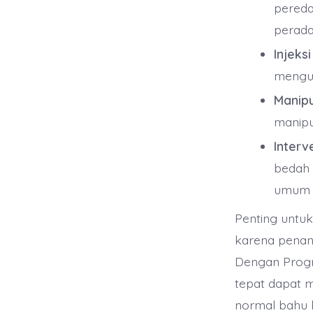
pereda
perada
Injeksi
mengur
Manipu
manipu
Interv
bedah 
umum 
Penting untuk
karena penan
Dengan Progr
tepat dapat 
normal bahu k