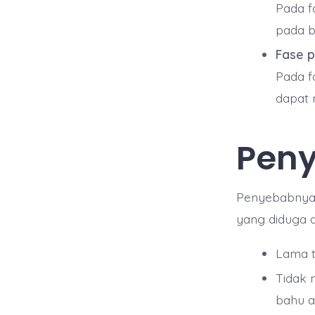
Pada f
pada b
Fase p
Pada f
dapat 
Peny
Penyebabnya 
yang diduga d
Lama t
Tidak 
bahu a