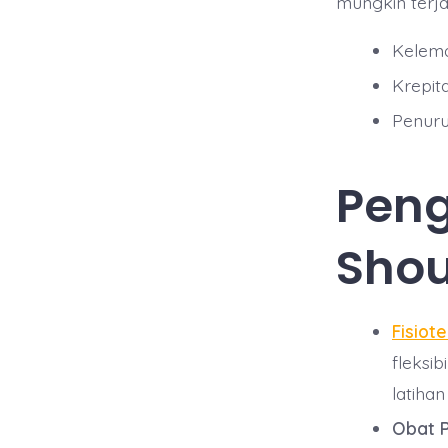
mungkin terja
Kelem
Krepit
Penuru
Peng
Shou
Fisiote
fleksib
latiha
Obat P