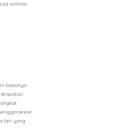
id arthritis
ri biasanya
 dirasakan
gangkat
 menggerakkan
a lain yang