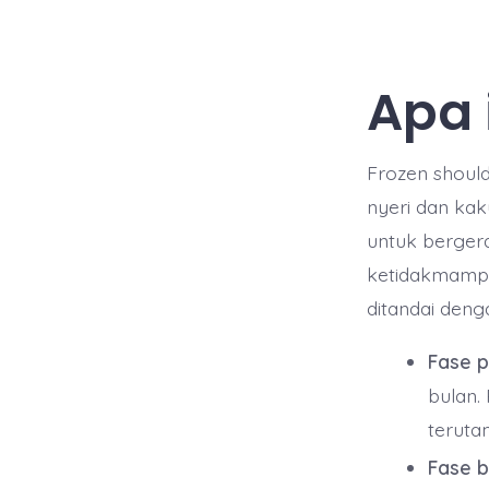
Apa 
Frozen should
nyeri dan ka
untuk berger
ketidakmampua
ditandai denga
Fase p
bulan.
teruta
Fase b