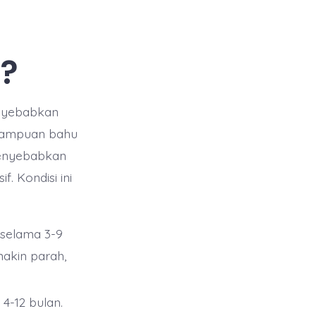
?
enyebabkan
kmampuan bahu
menyebabkan
. Kondisi ini
g selama 3-9
makin parah,
4-12 bulan.