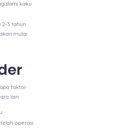
engalami kaku
 2-3 tahun.
 akan mulai
der
apa faktor
ra lain:
u
telah operasi