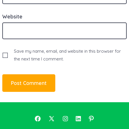
Website
Save my name, email, and website in this browser for
the next time I comment.
Open
Open
Open
Open
Open