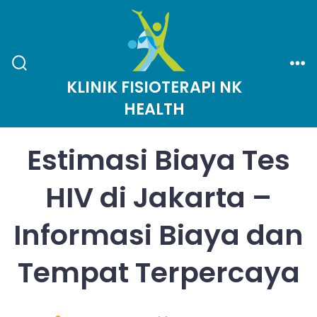
Skip
to
content
Search
Me
KLINIK FISIOTERAPI NK
Toggle
HEALTH
Estimasi Biaya Tes
HIV di Jakarta –
Informasi Biaya dan
Tempat Terpercaya