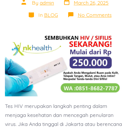
Post
Post
By
admin
March 26, 2025
date
author
Categories
on
In
BLOG
No Comments
Estimasi
Biaya
Tes
HIV
di
Jakarta
–
Informa
Biaya
dan
Tempat
Terper
Tes HIV merupakan langkah penting dalam
menjaga kesehatan dan mencegah penularan
virus. Jika Anda tinggal di Jakarta atau berencana