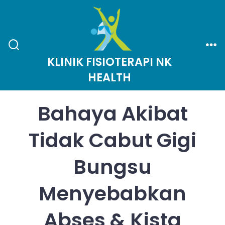
Skip
to
content
Search
Me
KLINIK FISIOTERAPI NK
Toggle
HEALTH
Bahaya Akibat
Tidak Cabut Gigi
Bungsu
Menyebabkan
Abses & Kista