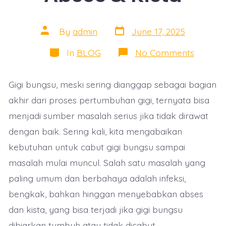
Post
Post
By
admin
June 17, 2025
date
author
Categories
on
In
BLOG
No Comments
Bahaya
Akibat
Tidak
Gigi bungsu, meski sering dianggap sebagai bagian
Cabut
Gigi
akhir dari proses pertumbuhan gigi, ternyata bisa
Bungsu
Menyeb
menjadi sumber masalah serius jika tidak dirawat
Abses
&
dengan baik. Sering kali, kita mengabaikan
Kista
kebutuhan untuk cabut gigi bungsu sampai
masalah mulai muncul. Salah satu masalah yang
paling umum dan berbahaya adalah infeksi,
bengkak, bahkan hinggan menyebabkan abses
dan kista, yang bisa terjadi jika gigi bungsu
dibiarkan tumbuh atau tidak dicabut.