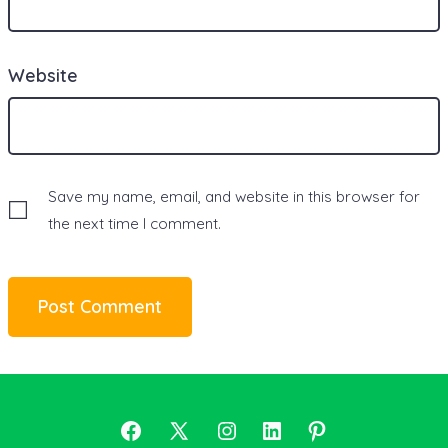
Website
Save my name, email, and website in this browser for
the next time I comment.
Open
Open
Open
Open
Open