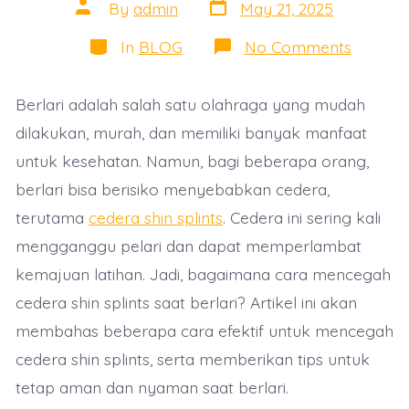
Post
Post
By
admin
May 21, 2025
date
author
Categories
on
In
BLOG
No Comments
Bagaim
Cara
Menceg
Berlari adalah salah satu olahraga yang mudah
Cedera
Shin
dilakukan, murah, dan memiliki banyak manfaat
Splints
Saat
untuk kesehatan. Namun, bagi beberapa orang,
Berlari?
berlari bisa berisiko menyebabkan cedera,
terutama
cedera shin splints
. Cedera ini sering kali
mengganggu pelari dan dapat memperlambat
kemajuan latihan. Jadi, bagaimana cara mencegah
cedera shin splints saat berlari? Artikel ini akan
membahas beberapa cara efektif untuk mencegah
cedera shin splints, serta memberikan tips untuk
tetap aman dan nyaman saat berlari.