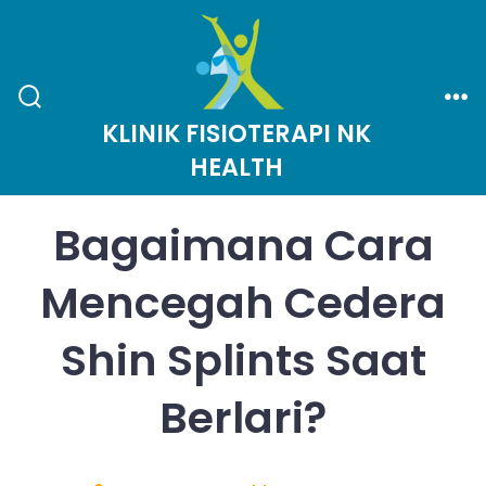
Skip
to
content
Search
Me
KLINIK FISIOTERAPI NK
Toggle
HEALTH
Bagaimana Cara
Mencegah Cedera
Shin Splints Saat
Berlari?