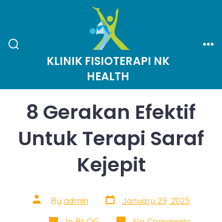
Skip
to
content
Search
Me
KLINIK FISIOTERAPI NK
Toggle
HEALTH
8 Gerakan Efektif
Untuk Terapi Saraf
Kejepit
Post
Post
By
admin
January 29, 2025
date
author
Categories
on
In
BLOG
No Comments