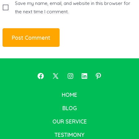
Save my name, email, and website in this browser for
the next time I comment.
Open
Open
Open
Open
Open
Facebook
X
Instagram
LinkedIn
Pinterest
HOME
in
in
in
in
in
BLOG
a
a
a
a
a
new
new
new
new
new
OUR SERVICE
tab
tab
tab
tab
tab
TESTIMONY