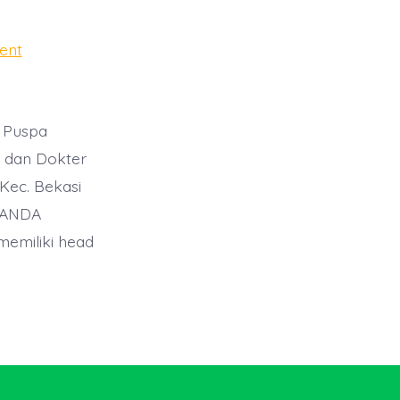
on
ent
KLINIK
FISIOTERAPI
BEKASI
i Puspa
i dan Dokter
Kec. Bekasi
I ANDA
emiliki head