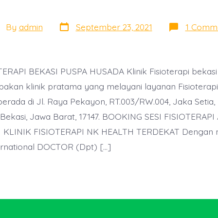
Post
st
By
admin
September 23, 2021
1 Comm
date
thor
TERAPI BEKASI PUSPA HUSADA Klinik Fisioterapi bekas
akan klinik pratama yang melayani layanan Fisioterap
ada di Jl. Raya Pekayon, RT.003/RW.004, Jaka Setia, 
a Bekasi, Jawa Barat, 17147. BOOKING SESI FISIOTERAP
 KLINIK FISIOTERAPI NK HEALTH TERDEKAT Dengan m
nternational DOCTOR (Dpt) […]