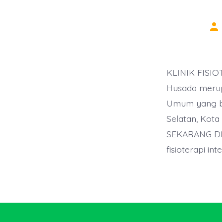
Po
au
KLINIK FISIO
Husada merup
Umum yang ber
Selatan, Kot
SEKARANG DI
fisioterapi i